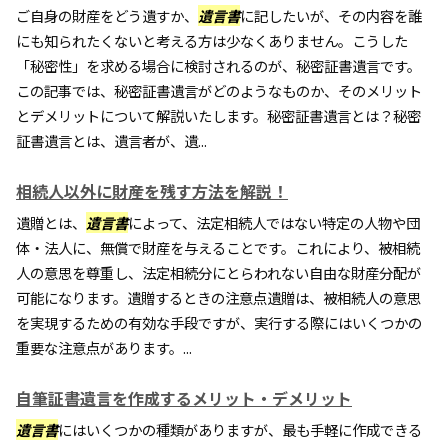
ご自身の財産をどう遺すか、
遺言書
に記したいが、その内容を誰
にも知られたくないと考える方は少なくありません。こうした
「秘密性」を求める場合に検討されるのが、秘密証書遺言です。
この記事では、秘密証書遺言がどのようなものか、そのメリット
とデメリットについて解説いたします。秘密証書遺言とは？秘密
証書遺言とは、遺言者が、遺...
相続人以外に財産を残す方法を解説！
遺贈とは、
遺言書
によって、法定相続人ではない特定の人物や団
体・法人に、無償で財産を与えることです。これにより、被相続
人の意思を尊重し、法定相続分にとらわれない自由な財産分配が
可能になります。遺贈するときの注意点遺贈は、被相続人の意思
を実現するための有効な手段ですが、実行する際にはいくつかの
重要な注意点があります。...
自筆証書遺言を作成するメリット・デメリット
遺言書
にはいくつかの種類がありますが、最も手軽に作成できる