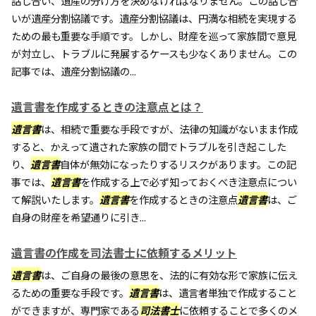
話し合い、遺産の分け方を決めなければなりません。この話し合
いが遺産分割協議です。遺産分割協議は、円満な相続を実現する
ための最も重要な手順です。しかし、財産を巡って家族間で意見
が対立し、トラブルに発展するケースも少なくありません。この
記事では、遺産分割協議の...
遺言書を作成するときの注意点とは？
遺言書
は、相続で重要な手段ですが、法律の知識がないまま作成
すると、かえって遺された家族の間でトラブルを引き起こした
り、
遺言書
自体が無効になったりするリスクがあります。この記
事では、
遺言書
を作成する上で必ず知っておくべき注意点につい
て解説いたします。
遺言書
を作成するときの注意点
遺言書
は、ご
自身の財産を希望通りに引き...
遺言書の作成を司法書士に依頼するメリット
遺言書
は、ご自身の最後の意思を、法的に有効な形で家族に伝え
るための重要な手段です。
遺言書
は、遺言者単独で作成すること
ができますが、専門家である
司法書士
に依頼することで多くのメ