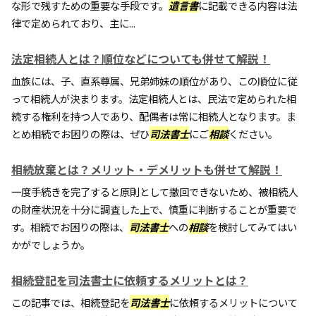
な形で残すための重要な手段です。
遺言書
に記載できる内容は法
律で定められており、主に...
法定相続人とは？順位などについても併せて解説！
血族には、子、直系尊属、兄弟姉妹の順位があり、この順位に従
って相続人が決まります。法定相続人とは、民法で定められた相
続する権利を持つ人であり、配偶者は常に相続人となります。ま
とめ相続でお困りの際は、ぜひ
司法書士
にご
相談
ください。
相続放棄とは？メリット・デメリットも併せて解説！
一度手続きを完了すると原則として撤回できないため、被相続人
の財産状況を十分に調査した上で、慎重に判断することが重要で
す。相続でお困りの際は、
司法書士
への
相談
を検討してみてはい
かがでしょうか。
相続登記を司法書士に依頼するメリットとは？
この記事では、相続登記を
司法書士
に依頼するメリットについて