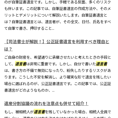
のが自筆証書遺言です。しかし、手軽である反面、多くのリスク
も伴います。この記事では、自筆証書遺言の作成方法や、そのメ
リットとデメリットについて解説いたします。自筆証書遺言と
は？自筆証書遺言とは、遺言者が、その全文、日付、氏名をすべ
て自筆で書き、押印すること...
【司法書士が解説！】公正証書遺言を利用すべき理由と
は？
ご自身の財産を、希望通りに承継させたいと考えたときの手段と
して、
遺言書
は非常に重要です。しかし、自分で書いた
遺言書
は、書き方の不備で無効になったり、紛失したりするリスクがあ
ります。こうした不安を解消し、より確実な形で遺言を残したい
場合に選ばれるのが、公正証書遺言です。この記事では、公正証
書遺言がどのようなものか、...
遺産分割協議の流れを注意点も併せて紹介！
もし、被相続人が
遺言書
を残していなかった場合、相続人全員で