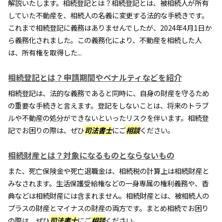
解説いたします。相続登記とは？相続登記とは、被相続人が所有
していた不動産を、相続人の名義に変更する法的な手続きです。
これまで相続登記に義務はありませんでしたが、2024年4月1日か
ら義務化されました。この義務化により、不動産を相続した人
は、所有権を取得した...
相続登記とは？申請期間やペナルティなどを紹介
相続登記は、法的な義務であると同時に、自身の財産を守るため
の重要な手続きと言えます。登記をしないことは、将来のトラブ
ルや不動産の処分ができないといったリスクを伴います。相続登
記でお困りの際は、ぜひ
司法書士
にご
相談
ください。
相続財産とは？対象になるものとならないもの
また、死亡保険金や死亡退職金は、相続税の計算上は相続財産と
みなされます。生活保護受給権などの一身専属の権利義務や、香
典などは相続財産には含まれません。相続財産とは、被相続人の
プラスの財産とマイナスの財産の両方です。まとめ相続でお困り
の際は、ぜひ
司法書士
にご
相談
ください。