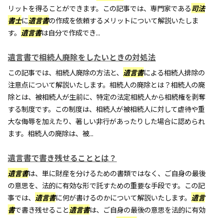
リットを得ることができます。この記事では、専門家である
司法
書士
に
遺言書
の作成を依頼するメリットについて解説いたしま
す。
遺言書
は自分で作成でき...
遺言書で相続人廃除をしたいときの対処法
この記事では、相続人廃除の方法と、
遺言書
による相続人排除の
注意点について解説いたします。相続人の廃除とは？相続人の廃
除とは、被相続人が生前に、特定の法定相続人から相続権を剥奪
する制度です。この制度は、相続人が被相続人に対して虐待や重
大な侮辱を加えたり、著しい非行があったりした場合に認められ
ます。相続人の廃除は、被...
遺言書で書き残せることとは？
遺言書
は、単に財産を分けるための書類ではなく、ご自身の最後
の意思を、法的に有効な形で託すための重要な手段です。この記
事では、
遺言書
に何が書けるのかについて解説いたします。
遺言
書
で書き残せること
遺言書
は、ご自身の最後の意思を法的に有効