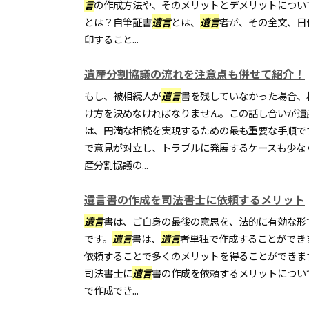
言
の作成方法や、そのメリットとデメリットについ
とは？自筆証書
遺言
とは、
遺言
者が、その全文、日
印すること...
遺産分割協議の流れを注意点も併せて紹介！
もし、被相続人が
遺言
書を残していなかった場合、
け方を決めなければなりません。この話し合いが遺
は、円満な相続を実現するための最も重要な手順で
で意見が対立し、トラブルに発展するケースも少な
産分割協議の...
遺言書の作成を司法書士に依頼するメリット
遺言
書は、ご自身の最後の意思を、法的に有効な形
です。
遺言
書は、
遺言
者単独で作成することができ
依頼することで多くのメリットを得ることができま
司法書士に
遺言
書の作成を依頼するメリットについ
で作成でき...