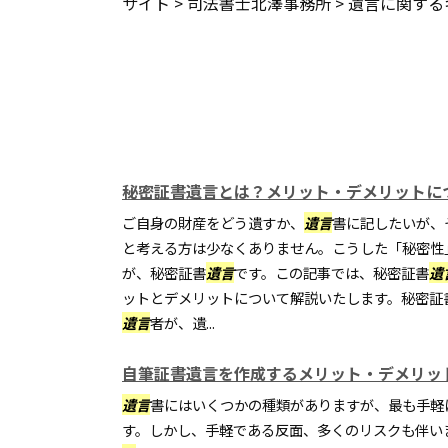
サイト
>
司法書士北澤事務所
>
遺言に関する
秘密証書遺言とは？メリット・デメリットに
ご自身の財産をどう遺すか、
遺言
書に記したいが、
と考える方は少なくありません。こうした「秘密性
が、秘密証書
遺言
です。この記事では、秘密証書
遺
ットとデメリットについて解説いたします。秘密証
遺言
者が、遺...
自筆証書遺言を作成するメリット・デメリッ
遺言
書にはいくつかの種類がありますが、最も手軽
す。しかし、手軽である反面、多くのリスクも伴い