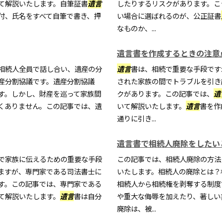
て解説いたします。自筆証書
遺言
したりするリスクがあります。こ
付、氏名をすべて自筆で書き、押
い場合に選ばれるのが、公正証書
なものか、...
遺言書を作成するときの注意
相続人全員で話し合い、遺産の分
遺言
書は、相続で重要な手段です
産分割協議です。遺産分割協議
された家族の間でトラブルを引き
す。しかし、財産を巡って家族間
クがあります。この記事では、
遺
くありません。この記事では、遺
いて解説いたします。
遺言
書を作
通りに引き...
遺言書で相続人廃除をしたい
で家族に伝えるための重要な手段
この記事では、相続人廃除の方法
ますが、専門家である司法書士に
いたします。相続人の廃除とは？
す。この記事では、専門家である
相続人から相続権を剥奪する制度
て解説いたします。
遺言
書は自分
や重大な侮辱を加えたり、著しい
廃除は、被...