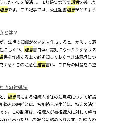
うした不安を解消し、より確実な形で
遺言
を残した
遺言
です。この記事では、公正証書
遺言
がどのよう
点とは？
が、法律の知識がないまま作成すると、かえって遺
起こしたり、
遺言
書自体が無効になったりするリス
言
書を作成する上で必ず知っておくべき注意点につ
成するときの注意点
遺言
書は、ご自身の財産を希望
ときの対処法
と、
遺言
書による相続人排除の注意点について解説
相続人の廃除とは、被相続人が生前に、特定の法定
です。この制度は、相続人が被相続人に対して虐待
非行があったりした場合に認められます。相続人の