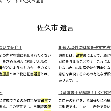
キーワード
>
佐久市 遺言
佐久市 遺言
ついて紹介！
相続人以外に財産を残す方法
その内容を誰にも知られたくない
遺贈とは、
遺言
書によって、法定
」を求める場合に検討されるの
財産を与えることです。これによ
言
がどのようなものか、そのメリ
れない自由な財産分配が可能にな
書
遺言
とは？秘密証書
遺言
とは、
意思を実現するための有効な手段
あります。...
ト
【司法書士が解説！】公正証
に作成できるのが自筆証書
遺言
で
ご自身の財産を、希望通りに承継
ます。この記事では、自筆証書
遺
に重要です。しかし、自分で書い