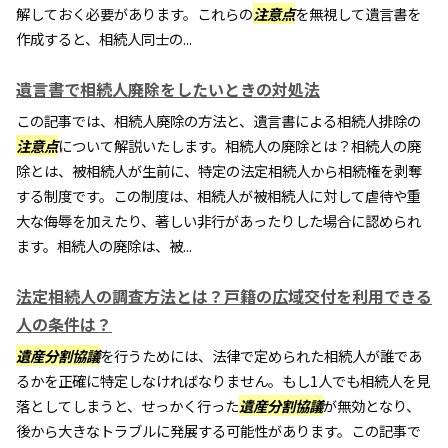
解しておく必要があります。これらの
注意点
を無視して遺言書を
作成すると、相続人同士の...
遺言書で相続人廃除をしたいときの対処法
この記事では、相続人廃除の方法と、遺言書による相続人排除の
注意点
について解説いたします。相続人の廃除とは？相続人の廃
除とは、被相続人が生前に、特定の法定相続人から相続権を剥奪
する制度です。この制度は、相続人が被相続人に対して虐待や重
大な侮辱を加えたり、著しい非行があったりした場合に認められ
ます。相続人の廃除は、被...
法定相続人の調査方法とは？戸籍の広域交付を利用できる
人の条件は？
遺産分割協議
を行うためには、法律で定められた相続人が誰であ
るかを正確に特定しなければなりません。もし1人でも相続人を見
落としてしまうと、せっかく行った
遺産分割協議
が無効となり、
後から大きなトラブルに発展する可能性があります。この記事で