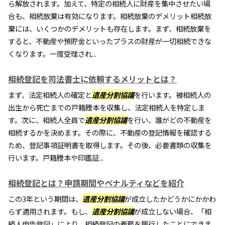
ら解放されます。加えて、特定の相続人に財産を集中させたい場
合も、相続放棄は有効になります。相続放棄のデメリット相続放
棄には、いくつかのデメリットも存在します。まず、相続放棄を
すると、不動産や預貯金といったプラスの財産が一切相続できな
くなります。一度受理され...
相続登記を司法書士に依頼するメリットとは？
まず、法定相続人の確定と
遺産分割協議
を行います。被相続人の
出生から死亡までの戸籍謄本を収集し、法定相続人を特定しま
す。次に、相続人全員で
遺産分割協議
を行い、誰がどの不動産を
相続するかを決めます。その際に、不動産の登記情報を確認する
ため、登記事項証明書を取得します。その後、必要書類の収集を
行います。戸籍謄本や印鑑証...
相続登記とは？申請期間やペナルティなどを紹介
この3年という期間は、
遺産分割協議
が成立したかどうかにかかわ
らず適用されます。もし、
遺産分割協議
が成立しない場合、「相
続人申告登記」により、相続登記の義務を履行したことにできま