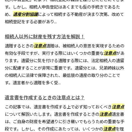
す。しかし、相続人申告登記はあくまでも仮の手続きであるた
め、
遺産分割協議
によって相続する不動産が決まり次第、改めて
相続登記をする必要があり...
相続人以外に財産を残す方法を解説！
遺贈するときの
注意点
遺贈は、被相続人の意思を実現するための
有効な手段ですが、実行する際にはいくつかの重要な
注意点
があ
ります。遺留分に気を付ける遺贈する際には、法定相続人の遺留
分に配慮することが非常に重要です。遺留分とは、兄弟姉妹以外
の相続人に法律で保障された、最低限の遺産の取り分のことで
す。遺言者から遺贈を多く受...
遺言書を作成するときの注意点とは？
この記事では、遺言書を作成する上で必ず知っておくべき
注意点
について解説いたします。遺言書を作成するときの
注意点
遺言書
は、ご自身の財産を希望通りに引き継いでもらうための重要な手
段です。しかし、その作成にあたっては、いくつかの
注意点
を理