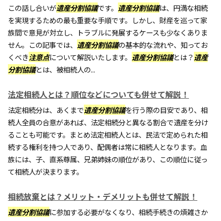
この話し合いが
遺産分割協議
です。
遺産分割協議
は、円満な相続
を実現するための最も重要な手順です。しかし、財産を巡って家
族間で意見が対立し、トラブルに発展するケースも少なくありま
せん。この記事では、
遺産分割協議
の基本的な流れや、知ってお
くべき
注意点
について解説いたします。
遺産分割協議
とは？
遺産
分割協議
とは、被相続人の...
法定相続人とは？順位などについても併せて解説！
法定相続分は、あくまで
遺産分割協議
を行う際の目安であり、相
続人全員の合意があれば、法定相続分と異なる割合で遺産を分け
ることも可能です。まとめ法定相続人とは、民法で定められた相
続する権利を持つ人であり、配偶者は常に相続人となります。血
族には、子、直系尊属、兄弟姉妹の順位があり、この順位に従っ
て相続人が決まります。
相続放棄とは？メリット・デメリットも併せて解説！
遺産分割協議
に参加する必要がなくなり、相続手続きの煩雑さか