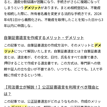
ると、遺産分割協議が困難になり、手続きがさらに複雑になって
しまうという
デメリット
があります。まとめ相続登記は、不動産
を相続した際に、所有者名義を変更する法的な手続きです。2024
年4月1日から義務化され、不動産を取得したことを知った日から3
年以内に申請しな...
自筆証書遺言を作成するメリット・デメリット
この記事では、自筆証書遺言の作成方法や、そのメリットと
デメ
リット
について解説いたします。自筆証書遺言とは？自筆証書遺
言とは、遺言者が、その全文、日付、氏名をすべて自筆で書き、
押印することで作成する遺言書です。この方式は、専門家への依
頼や証人の立ち会いが不要であり、いつでも、どこでも、1人で手
軽に作成できるという特...
【司法書士が解説！】公正証書遺言を利用すべき理由と
は？
この記事では、公正証書遺言がどのようなものか、作成のメリッ