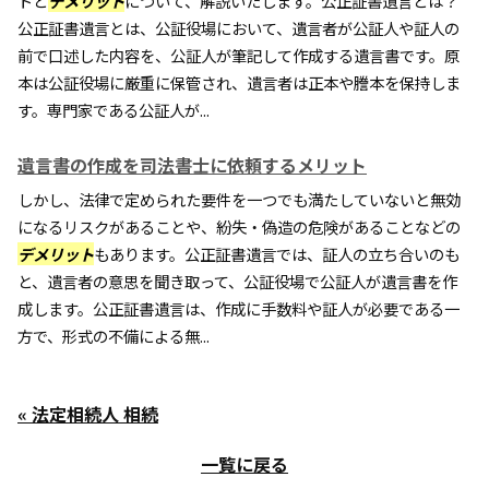
トと
デメリット
について、解説いたします。公正証書遺言とは？
公正証書遺言とは、公証役場において、遺言者が公証人や証人の
前で口述した内容を、公証人が筆記して作成する遺言書です。原
本は公証役場に厳重に保管され、遺言者は正本や謄本を保持しま
す。専門家である公証人が...
遺言書の作成を司法書士に依頼するメリット
しかし、法律で定められた要件を一つでも満たしていないと無効
になるリスクがあることや、紛失・偽造の危険があることなどの
デメリット
もあります。公正証書遺言では、証人の立ち合いのも
と、遺言者の意思を聞き取って、公証役場で公証人が遺言書を作
成します。公正証書遺言は、作成に手数料や証人が必要である一
方で、形式の不備による無...
« 法定相続人 相続
一覧に戻る