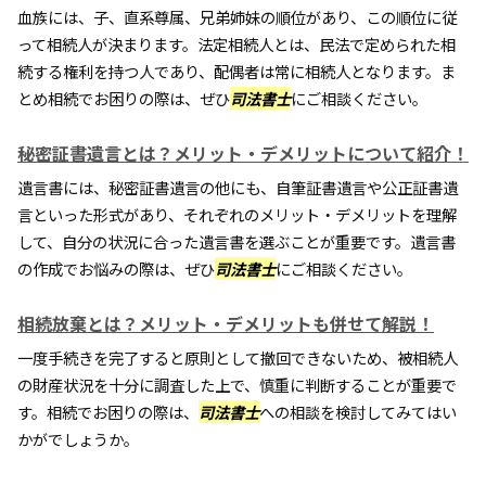
血族には、子、直系尊属、兄弟姉妹の順位があり、この順位に従
って相続人が決まります。法定相続人とは、民法で定められた相
続する権利を持つ人であり、配偶者は常に相続人となります。ま
とめ相続でお困りの際は、ぜひ
司法書士
にご相談ください。
秘密証書遺言とは？メリット・デメリットについて紹介！
遺言書には、秘密証書遺言の他にも、自筆証書遺言や公正証書遺
言といった形式があり、それぞれのメリット・デメリットを理解
して、自分の状況に合った遺言書を選ぶことが重要です。遺言書
の作成でお悩みの際は、ぜひ
司法書士
にご相談ください。
相続放棄とは？メリット・デメリットも併せて解説！
一度手続きを完了すると原則として撤回できないため、被相続人
の財産状況を十分に調査した上で、慎重に判断することが重要で
す。相続でお困りの際は、
司法書士
への相談を検討してみてはい
かがでしょうか。