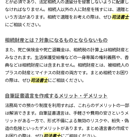
とが必須であり、法定相続人の遺留分を侵害しないように配慮し
なければなりません。相続人以外の人に財産を残すには、遺贈と
いう方法があります。相続で遺贈をお考えの際は、ぜひ
司法書士
にご相談ください。
相続財産とは？対象になるものとならないもの
また、死亡保険金や死亡退職金は、相続税の計算上は相続財産と
みなされます。生活保護受給権などの一身専属の権利義務や、香
典などは相続財産には含まれません。相続財産とは、被相続人の
プラスの財産とマイナスの財産の両方です。まとめ相続でお困り
の際は、ぜひ
司法書士
にご相談ください。
自筆証書遺言を作成するメリット・デメリット
法務局での預かり制度を利用すれば、これらのデメリットの一部
は解消できます。自筆証書遺言は、手軽さや費用の安さというメ
リットがある一方で、形式不備による無効のリスクや、紛失・偽
造の危険といったデメリットがあります。まとめ遺言書の作成で
お困りの際は、ぜひ
司法書士
にご相談ください。