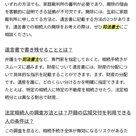
いずれの方法でも、家庭裁判所の審判が必要であり、廃除の理由
を客観的に証明できる証拠が不可欠です。廃除には、生前に家庭
裁判所に申し立てる方法と、遺言書に記載する方法の2つがありま
す。遺言書での相続人の廃除をお考えの際は、ぜひ
司法書士
にご
相談ください。
遺言書で書き残せることとは？
弁護士や
司法書士
など、専門家を指定しておくと、相続手続きが
スムーズに進みます。財産について遺言書には、財産の分配につ
いて具体的な指示を記載することができます。まず、財産の分配
です。遺産を誰に、どのくらい分けるかを明確に指定できます。
たとえば、特定の相続人に特定の不動産を相続させたり、法定相
続分とは異なる割合で財産...
法定相続人の調査方法とは？戸籍の広域交付を利用できる
人の条件は？
この調査を怠ると、相続手続き全体が無効になるリスクがあるた